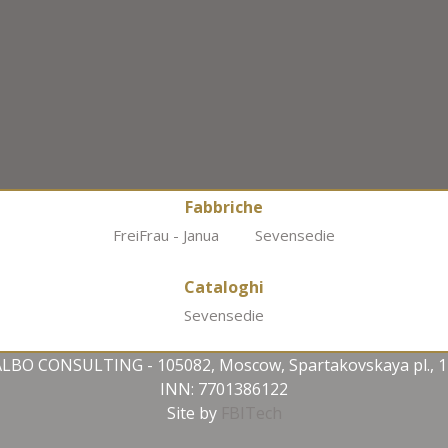
Fabbriche
FreiFrau - Janua
Sevensedie
Cataloghi
Sevensedie
LBO CONSULTING - 105082, Moscow, Spartakovskaya pl., 14,
INN: 7701386122
Site by
FBITech