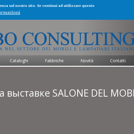
ienza sul nostro sito. Se continui ad utilizzare questo
ormazioni
Jump to navigation
Cataloghi
Fabbriche
Novità
Contatti
на выставке SALONE DEL MOB