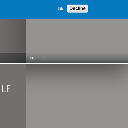
Ok
Decline
ru
it
ILE