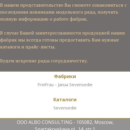
В нашем представительстве Вы сможете ознакомиться с
последними новинками модельного ряда, получить
полную информацию о работе фабрик.
В случае Вашей заинтересованности продукцией наших
фабрик мы всегда готовы предоставить Вам нужные
каталоги и прайс-листы.
Будем искренне рады сотрудничеству.
Фабрики
FreiFrau - Janua
Sevensedie
Каталоги
Sevensedie
OOO ALBO CONSULTING - 105082, Moscow,
Spartakovskaya pl., 14, str.1